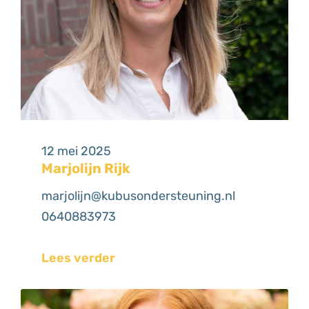
12 mei 2025
Marjolijn Rijk
marjolijn@kubusondersteuning.nl
0640883973
Lees verder