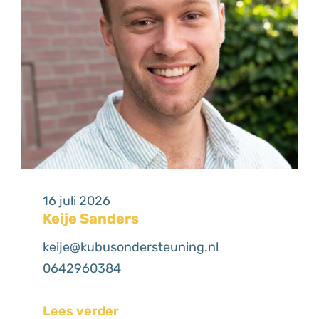
16 juli 2026
Keije Sanders
keije@kubusondersteuning.nl
0642960384
Lees verder