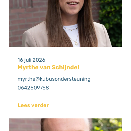
16 juli 2026
Myrthe van Schijndel
myrthe@kubusondersteuning
0642509768
Lees verder