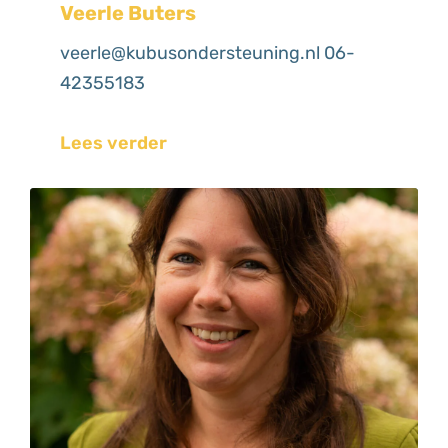
Veerle Buters
veerle@kubusondersteuning.nl 06-
42355183
Lees verder